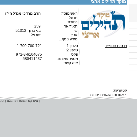
מוקד תהילים ארצי
ראש מוסד:
הרב מרדכי מנדל הי"ו
מנהל
כתובת
תא דואר
259
עיר
בני ברק 51312
ארץ
ישראל
מידע נוסף...
פרטים נוספים:
טלפון 1:
1-700-700-721
טלפון 2:
פקס
972-3-6164075
מספר עמותה:
580411437
איש קשר:
קטגוריות:
אגודות וארגונים-יהדות
|
אינדקס המוסדות המלא
|
אינ