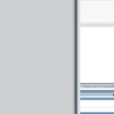
תשפ"ו