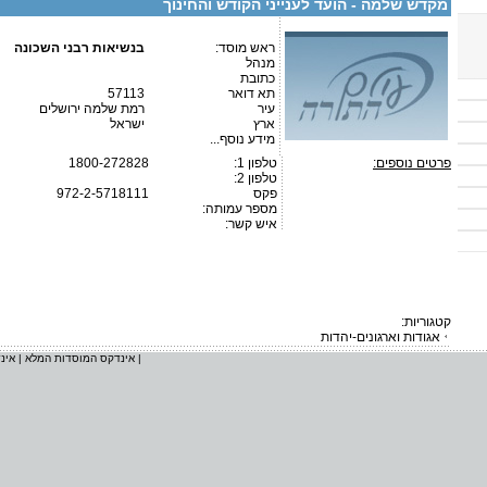
מקדש שלמה - הועד לענייני הקודש והחינוך
ראש מוסד:
בנשיאות רבני השכונה
מנהל
כתובת
תא דואר
57113
עיר
רמת שלמה ירושלים
ארץ
ישראל
מידע נוסף...
פרטים נוספים:
טלפון 1:
1800-272828
טלפון 2:
פקס
972-2-5718111
מספר עמותה:
איש קשר:
קטגוריות:
אגודות וארגונים-יהדות
|
אינדקס המוסדות המלא
|
אינ