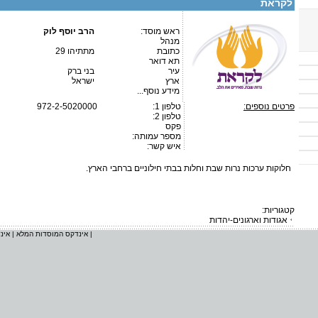
לקראת
ראש מוסד:
הרב יוסף לוק
מנהל
כתובת
מתתיהו 29
תא דואר
עיר
בני ברק
ארץ
ישראל
מידע נוסף...
פרטים נוספים:
טלפון 1:
972-2-5020000
טלפון 2:
פקס
מספר עמותה:
איש קשר:
חלוקות ערכות נרות שבת וחלות בבתי חילוניים ברחבי הארץ.
קטגוריות:
אגודות וארגונים-יהדות
|
אינדקס המוסדות המלא
|
אינ