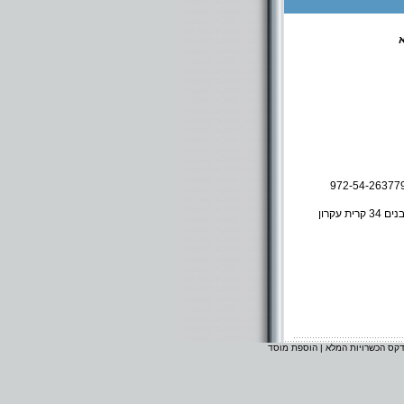
972-54-26377
כולל "דרכי תורה " רח' חי"ש 12 רחובות . כולל "שערי בינה " בביהכנ"ס "עץ חיים" רח הבנים 34 קרית עקרון
דקס הכשרויות המלא
|
הוספת מוסד