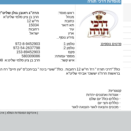
מוסדות דרכי תורה
ראש מוסד:
הרה"ג ראובן גולן שליט"א
מנהל
הרב בן ציון סלמי שליט"א
כתובת
חי"ש 12
תא דואר
15034
עיר
רחובות
ארץ
ישראל
מידע נוסף...
פרטים נוספים:
טלפון 1:
972-8-9452903
טלפון 2:
972-54-2637798
פקס
153-89452903
מספר עמותה:
580309086
איש קשר:
הרב בן ציון סלמי שליט:א
98
בראשות הרה"ג יששכר אביחי שליט"א
קטגוריות:
אגודות וארגונים-יהדות
כוללים-כולל יום שלם
כוללים-חצי יום
מכונים והצאה לאור-הוצאה לאור
|
אינדקס המוסדות המלא
|
אינ