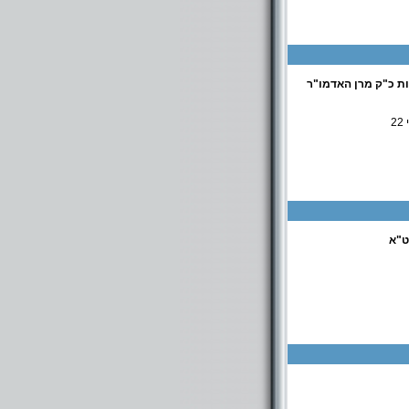
ת כ"ק מרן האדמו"ר
2
ט"א