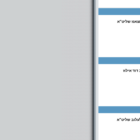
צאנז שליט"א
וד אילוז
עלוב שליט"א