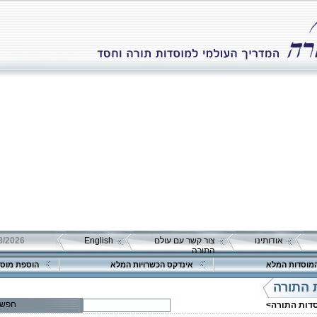
אודותינו
צור קשר עם עולם
English
התורה
מוסדות המלא
אינדקס הכשרויות המלא
הוספת מוסד
פרטים נוספים:
טלפון 1:
 התורה
טלפון 2:
פקס
חפש
סדות התורה>
מספר עמותה:
580068351
איש קשר:
הרב יוסף שנק הי"ו