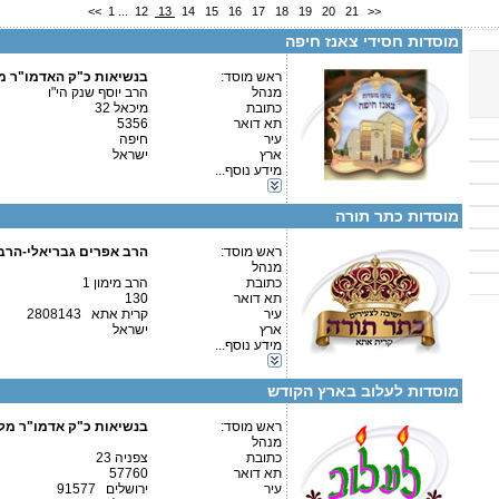
<<
1
...
12
13
14
15
16
17
18
19
20
21
>>
ישיבה גדולה דברי יציב רח' תל אביב 37 חיפה
מוסדות חסידי צאנז חיפה
ראש מוסד:
בנשיאות כ"ק האדמו"ר מ
מנהל
הרב יוסף שנק הי"ו
קטגוריות:
כתובת
מיכאל 32
אגודות וארגונים-צדקה
תא דואר
5356
אגודות וארגונים-שונות
עיר
חיפה
אגודות וארגונים-חסד
ארץ
ישראל
פרטים נוספים:
טלפון 1:
כוללים-כולל יום שלם
מידע נוסף...
טלפון 2:
כוללים-בוקר / ערב
פקס
מכונים והצאה לאור-הוצאה לאור
מספר עמותה:
580641132
מוסדות כתר תורה
איש קשר:
אריאל אלמקייס
ראש מוסד:
הרב אפרים גבריאלי-הרב ד
מנהל
כתובת
הרב מימון 1
תא דואר
130
עיר
קרית אתא 2808143
פרטים נוספים:
טלפון 1:
קטגוריות:
ארץ
ישראל
טלפון 2:
ישיבות-ישיבה קטנה
מידע נוסף...
פקס
אגודות וארגונים-חסד
מספר עמותה:
580023281
כוללים-בוקר / ערב
איש קשר:
מוסדות לעלוב בארץ הקודש
פרטים נוספים:
טלפון 1:
טלפון 2:
ראש מוסד:
בנשיאות כ"ק אדמו"ר מל
פקס
מנהל
מספר עמותה:
580500130
כתובת
צפניה 23
איש קשר:
תא דואר
57760
קטגוריות:
עיר
ירושלים 91577
אגודות וארגונים-צדקה