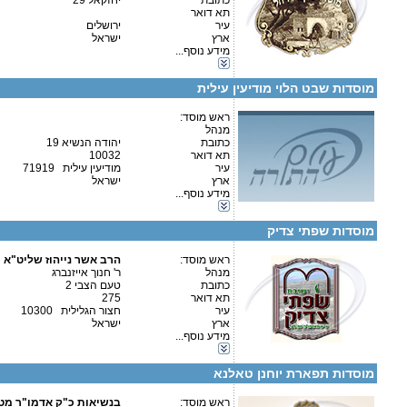
כתובת
יחזקאל 29
תא דואר
קטגוריות:
עיר
ירושלים
אגודות וארגונים-יהדות
ארץ
ישראל
אגודות וארגונים-שונות
מידע נוסף...
כוללים-כולל יום שלם
פרטים נוספים:
טלפון 1:
כוללים-בוקר / ערב
טלפון 2:
מוסדות שבט הלוי מודיעין עילית
פקס
מספר עמותה:
580469245
איש קשר:
ראש מוסד:
מנהל
כתובת
יהודה הנשיא 19
תא דואר
10032
עיר
מודיעין עילית 71919
פרטים נוספים:
טלפון 1:
ארץ
ישראל
טלפון 2:
מידע נוסף...
פקס
קטגוריות:
מספר עמותה:
580009181
כוללים-בוקר / ערב
איש קשר:
ר' חנוך אייזנברג
מוסדות שפתי צדיק
ראש מוסד:
הרב אשר נייהוז שליט"א
מנהל
ר' חנוך אייזנברג
כתובת
טעם הצבי 2
תא דואר
275
קטגוריות:
עיר
חצור הגלילית 10300
ישיבות-ישיבה גדולה
ארץ
ישראל
ישיבות-ישיבה קטנה
מידע נוסף...
פרטים נוספים:
טלפון 1:
כוללים-כולל יום שלם
טלפון 2:
כוללים-בוקר / ערב
פקס
מוסדות תפארת יוחנן טאלנא
מספר עמותה:
איש קשר:
אריה גולדברג
ראש מוסד:
בנשיאות כ"ק אדמו"ר מט