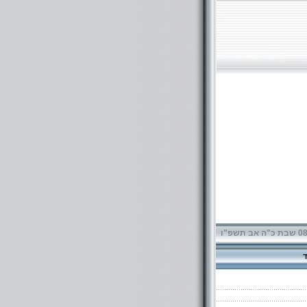
תשפ"ו