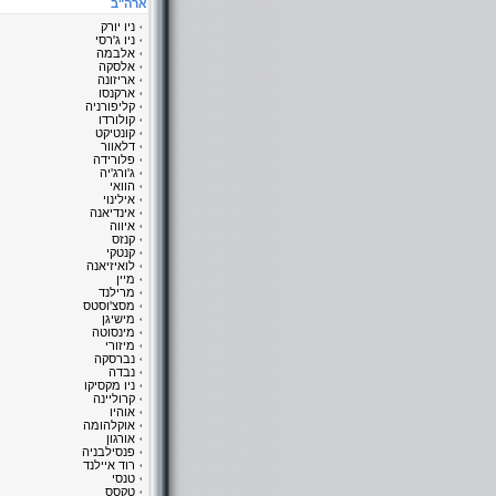
ארה"ב
ניו יורק
ניו ג'רסי
אלבמה
אלסקה
אריזונה
ארקנסו
קליפורניה
קולורדו
קונטיקט
דלאוור
פלורידה
ג'ורג'יה
הוואי
אילינוי
אינדיאנה
איווה
קנזס
קנטקי
לואיזיאנה
מיין
מרילנד
מסצ'וסטס
מישיגן
מינסוטה
מיזורי
נברסקה
נבדה
ניו מקסיקו
קרוליינה
אוהיו
אוקלהומה
אורגון
פנסילבניה
רוד איילנד
טנסי
טקסס