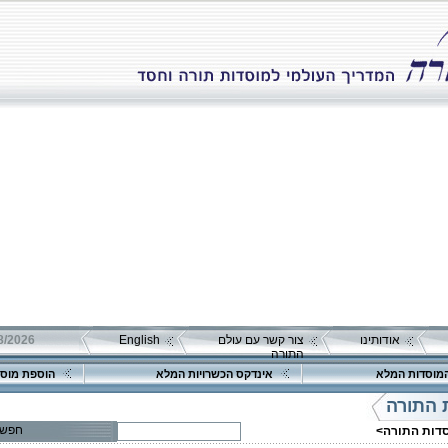
אודותינו
צור קשר עם עולם
English
התורה
מוסדות המלא
אינדקס הכשרויות המלא
הוספת מוסד
 התורה
חפש
סדות התורה>