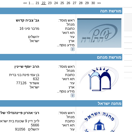
<<
1
...
21
22
23
24
25
26
27
28
29
30
>>
פרטים נוספים:
טלפון 1:
טלפון 2:
מורשת חנה
פקס
מספר עמותה:
איש קשר:
ראש מוסד:
גב' צביה קדוש
מנהל
כתובת
מדבר סיני 16
תא דואר
עיר
ירושלים
ארץ
ישראל
פרטים נוספים:
טלפון 1:
מידע נוסף...
טלפון 2:
קטגוריות:
פקס
אגודות וארגונים-יהדות
מספר עמותה:
580039949
מורשת מנחם
איש קשר:
ברוך פורטנוי
ראש מוסד:
הרב יוסף שיינין
מנהל
כתובת
בן עמי פינת בני ברית
תא דואר
632
עיר
אשדוד 77126
קטגוריות:
ארץ
ישראל
אגודות וארגונים-צדקה
מידע נוסף...
פרטים נוספים:
טלפון 1:
אגודות וארגונים-יהדות
טלפון 2:
כוללים-כולל יום שלם
פקס
מחנה ישראל
מספר עמותה:
58002684
איש קשר:
ראש מוסד:
רבי אהרון פיינהנדלר שלי
מנהל
הועד לטוהר התקשורת: 972-2-5020016
כתובת
לייב דיין 9 שכונת בית ישראל
תא דואר
5666
עיר
ירושלים 91056