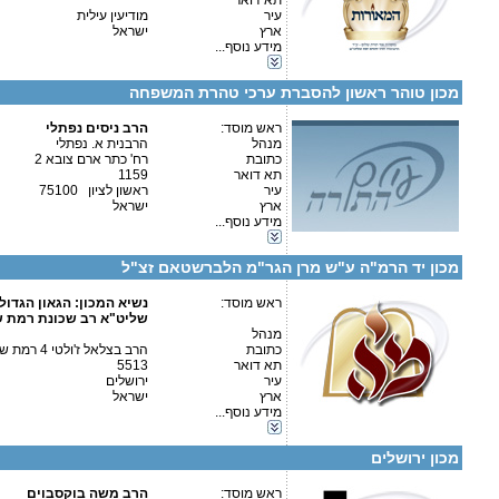
תא דואר
עיר
מודיעין עילית
ארץ
ישראל
מידע נוסף...
קטגוריות:
פרטים נוספים:
טלפון 1:
אגודות וארגונים-יהדות
טלפון 2:
מכון טוהר ראשון להסברת ערכי טהרת המשפחה
פקס
מספר עמותה:
580503787
איש קשר:
ראש מוסד:
אליהו נפתלי
הרב ניסים נפתלי
מנהל
הרבנית א. נפתלי
כתובת
רח' כתר ארם צובא 2
.
תא דואר
1159
עיר
ראשון לציון 75100
ארץ
ישראל
מידע נוסף...
פרטים נוספים:
טלפון 1:
קטגוריות:
טלפון 2:
אגודות וארגונים-יהדות
פקס
מכון יד הרמ"ה ע"ש מרן הגר"מ הלברשטאם זצ"ל
מספר עמותה:
איש קשר:
ראש מוסד:
נשיא המכון: הגאון הגדול
שליט"א רב שכונת רמת 
מנהל
כתובת
הרב בצלאל ז'ולטי 4 רמת שלמה
תא דואר
5513
עיר
ירושלים
קטגוריות:
ארץ
ישראל
פרטים נוספים:
טלפון 1:
אגודות וארגונים-רפואה
מידע נוסף...
טלפון 2:
אגודות וארגונים-צדקה
פקס
אגודות וארגונים-יהדות
מספר עמותה:
58009546
מכון ירושלים
איש קשר:
ראש מוסד:
הרב משה בוקסבוים