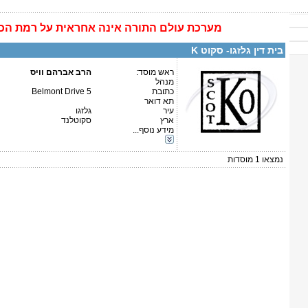
מערכת
עולם התורה
אינה
אחראית על רמת הכ
פרטים נוספים:
טלפון 1:
טלפון 2:
בית דין גלזגו- סקוט K
פקס
מספר עמותה:
איש קשר:
ראש מוסד:
הרב אברהם וויס
מנהל
כתובת
5 Belmont Drive
תא דואר
עיר
גלזגו
ארץ
סקוטלנד
מידע נוסף...
קטגוריות:
אירופה-סקוטלנד
נמצאו
1
מוסדות