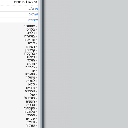
נמצאו
1
מוסדות
ארה"ב
ישראל
אירופה
אוסטריה
בלרוס
בלגיה
בולגריה
קרואטיה
צ'כיה
דנמרק
קפריסין
בריטניה
פינלנד
הולנד
צרפת
גרמניה
יוון
הונגריה
איטליה
לטביה
ליטא
מונאקו
נורבגיה
פולין
פורטוגל
רומניה
סרביה
סקוטלנד
סלובקיה
ספרד
שבדיה
שווייץ
טורקיה