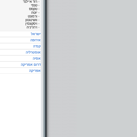
רוד איילנד
טנסי
טקסס
יוטה
ורמונט
וושינגטון
ויסקונסין
וירג'יניה
ישראל
אירופה
קנדה
אוסטרליה
אסיה
דרום אמריקה
אפריקה