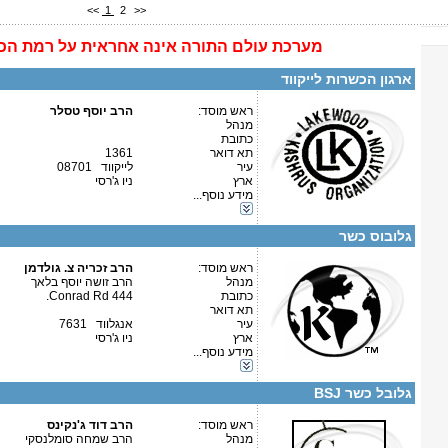
<<
1
2
>>
מערכת
עולם התורה
אינה
אחראית על רמת הכ
פרטים נוספים:
טלפון 1:
טלפון 2:
ארגון הכשרות לייקווד
פקס
מספר עמותה:
איש קשר:
ראש מוסד:
הרב יוסף טסלר
מנהל
כתובת
תא דואר
1361
עיר
לייקווד 08701
ארץ
ניו ג'רסי
מידע נוסף...
קטגוריות:
פרטים נוספים:
טלפון 1:
ארה"ב-ניו ג'רסי
טלפון 2:
גלובוס כשר
פקס
מספר עמותה:
איש קשר:
ראש מוסד:
הרב זכריה צ. גולדמן
מנהל
הרב זושה יוסף בלאך
כתובת
444 Conrad Rd.
תא דואר
עיר
אנגלווד 7631
ארץ
ניו ג'רסי
מידע נוסף...
קטגוריות:
פרטים נוספים:
טלפון 1:
ארה"ב-ניו ג'רסי
טלפון 2:
גלובל כשר BSJ
פקס
מספר עמותה:
איש קשר:
ראש מוסד:
הרב דוד ג'נקינס
מנהל
הרב שמחה סומלנסקי