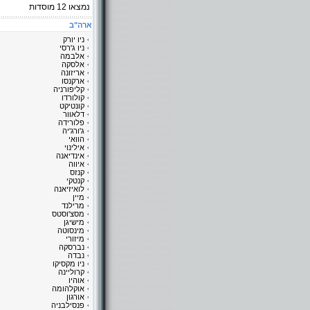
נמצאו
12
מוסדות
ארה"ב
ניו יורק
ניו ג'רסי
אלבמה
אלסקה
אריזונה
ארקנסו
קליפורניה
קולורדו
קונטיקט
דלאוור
פלורידה
ג'ורג'יה
הוואי
אילינוי
אינדיאנה
איווה
קנזס
קנטקי
לואיזיאנה
מיין
מרילנד
מסצ'וסטס
מישיגן
מינסוטה
מיזורי
נברסקה
נבדה
ניו מקסיקו
קרוליינה
אוהיו
אוקלהומה
אורגון
פנסילבניה