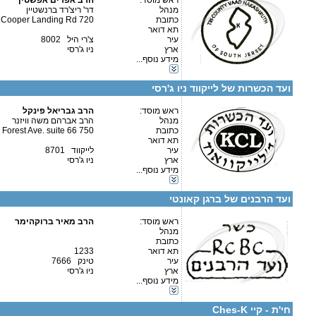
איש קשר:
ראש מוסד:
הרב אפרים אפשטין
מנהל
דר' ריצ'רד ברנשטיין
כתובת
720 Cooper Landing Rd.
תא דואר
עיר
צ'רי היל 8002
ארץ
ניו ג'רסי
מידע נוסף...
קטגוריות:
פרטים נוספים:
טלפון 1:
ארה"ב-ניו ג'רסי
טלפון 2:
ועד הכשרות של לייקווד ניו ג'רסי
פקס
מספר עמותה:
איש קשר:
ראש מוסד:
הרב גבריאל פינקל
מנהל
הרב אברהם משה וויזנר
כתובת
750 Forest Ave. suite 66
תא דואר
עיר
לייקווד 8701
ארץ
ניו ג'רסי
מידע נוסף...
קטגוריות:
פרטים נוספים:
טלפון 1:
ארה"ב-ניו ג'רסי
טלפון 2:
ועד הרבנים של ברגן קאונטי
פקס
מספר עמותה:
איש קשר:
ראש מוסד:
הרב מאיר ברוקהימר
מנהל
כתובת
תא דואר
1233
עיר
טינק 7666
ארץ
ניו ג'רסי
מידע נוסף...
קטגוריות:
פרטים נוספים:
טלפון 1:
ארה"ב-ניו ג'רסי
טלפון 2:
חי'ת - קיי Ches-K
פקס