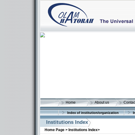
Home
About us
Contac
Index of institution/organization
I
Institutions Index
Home Page >
Institutions Index>
More details: