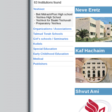
63
Institutions found
Neve Eretz
Yeshivot
Beit Midrash/Post High school
Yeshiva High School
Yeshivot for Baalei Teshuvah
Preparatory Yeshiva
More details:
Organizations / Associations
Talmud Torah Schools
Categories:
Girl's schools / Seminaries
Yeshivot-Yeshivot f
Kollels
Special Education
Kaf Hachaim
Early Childhood Education
Medical
Categories:
Publishers
Yeshivot-Yeshivot f
Girl's schools / S
More details:
Kollels-Full Day
Kollels-Morning / 
Shvut Ami
More details: