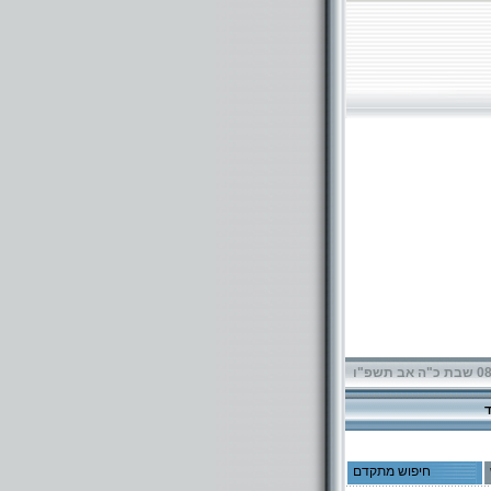
תשפ"ו
חיפוש מתקדם