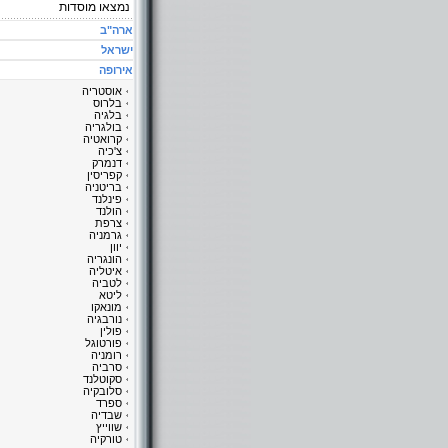
נמצאו
מוסדות
ארה"ב
ישראל
אירופה
אוסטריה
בלרוס
בלגיה
בולגריה
קרואטיה
צ'כיה
דנמרק
קפריסין
בריטניה
פינלנד
הולנד
צרפת
גרמניה
יוון
הונגריה
איטליה
לטביה
ליטא
מונאקו
נורבגיה
פולין
פורטוגל
רומניה
סרביה
סקוטלנד
סלובקיה
ספרד
שבדיה
שווייץ
טורקיה