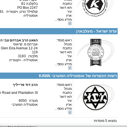
כתובת
בלקלבה 81
תא דואר
PO Box 2247
עיר
קולפילד נורט, ויקטוריה 3161
ארץ
אוסטרליה
מידע נוסף...
קטגוריות:
פרטים נוספים:
טלפון 1:
אוסטרליה-אוסטרליה
טלפון 2:
עדת ישראל - מעלבארן
פקס
מספר עמותה:
איש קשר:
ראש מוסד:
הגאון הרב אברהם צבי הל
מנהל
אברהם מ. קראוס
כתובת
12-24 Glen Eira Avenue
תא דואר
119
עיר
מלבורן 3183
ארץ
אוסטרליה - ויקטוריה
מידע נוסף...
קטגוריות:
פרטים נוספים:
טלפון 1:
אוסטרליה-אוסטרליה
טלפון 2:
רשות הכשרות של אוסטרליה המערבי KAWA
פקס
מספר עמותה:
איש קשר:
ראש מוסד:
הרב דוד פרייליך
מנהל
כתובת
Road and Plantation St.
תא דואר
עיר
מנורה 6050
ארץ
אוסטרליה המערבי
מידע נוסף...
קטגוריות:
אוסטרליה-אוסטרליה
נמצאו
5
מוסדות