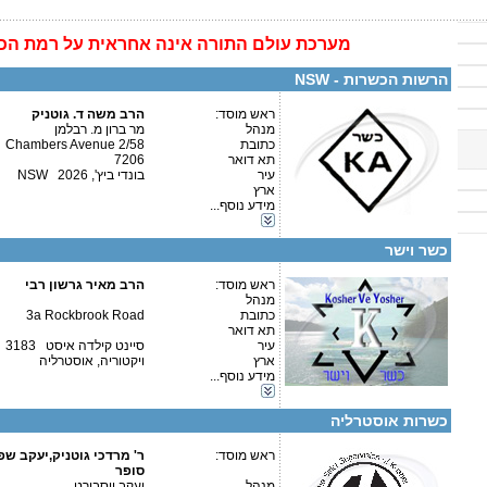
מערכת
עולם התורה
אינה
אחראית על רמת הכ
פרטים נוספים:
טלפון 1:
טלפון 2:
הרשות הכשרות - NSW
פקס
מספר עמותה:
איש קשר:
ראש מוסד:
הרב משה ד. גוטניק
מנהל
מר ברון מ. רבלמן
כתובת
2/58 Chambers Avenue
תא דואר
7206
עיר
בונדי ביץ', NSW 2026
ארץ
מידע נוסף...
קטגוריות:
פרטים נוספים:
טלפון 1:
אוסטרליה-אוסטרליה
טלפון 2:
כשר וישר
פקס
מספר עמותה:
איש קשר:
ראש מוסד:
הרב מאיר גרשון רבי
מנהל
כתובת
3a Rockbrook Road
תא דואר
עיר
סיינט קילדה איסט 3183
ארץ
ויקטוריה, אוסטרליה
מידע נוסף...
קטגוריות:
אוסטרליה-אוסטרליה
פרטים נוספים:
טלפון 1:
כשרות אוסטרליה
טלפון 2:
פקס
ראש מוסד:
מספר עמותה:
ר' מרדכי גוטניק,יעקב שפ
איש קשר:
סופר
יעקב ויסבורט
מנהל
יעקב ויסבורט