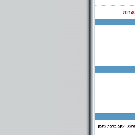
שרות
רונג, יעקב ברבר, נחמן