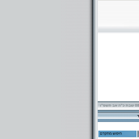
תשפ"ו
חיפוש מתקדם