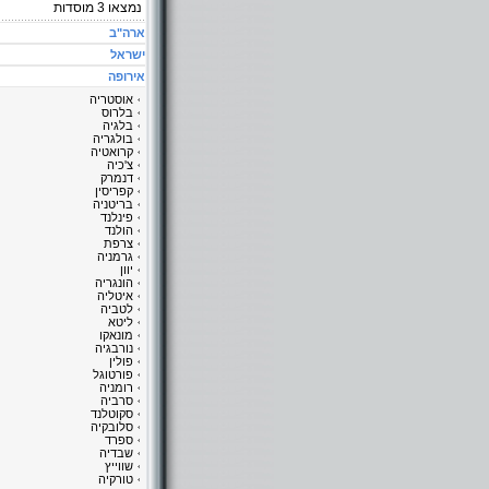
נמצאו
3
מוסדות
ארה"ב
ישראל
אירופה
אוסטריה
בלרוס
בלגיה
בולגריה
קרואטיה
צ'כיה
דנמרק
קפריסין
בריטניה
פינלנד
הולנד
צרפת
גרמניה
יוון
הונגריה
איטליה
לטביה
ליטא
מונאקו
נורבגיה
פולין
פורטוגל
רומניה
סרביה
סקוטלנד
סלובקיה
ספרד
שבדיה
שווייץ
טורקיה