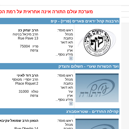
מערכת
עולם התורה
אינה
אחראית על רמת הכ
פרטים נוספים:
טלפון 1:
טלפון 2:
הרבנות קהל יראים פאריס (פריז) - קיפ
פקס
מספר עמותה:
איש קשר:
ראש מוסד:
הרב יצחק כץ
מנהל
הרב מיכאל בניטה
כתובת
13 Rue Pave
תא דואר
עיר
פריז 75004
ארץ
צרפת
מידע נוסף...
קטגוריות:
פרטים נוספים:
טלפון 1:
אירופה-צרפת
טלפון 2:
ועד הכשרות שערי - השלום והצדק
פקס
מספר עמותה:
איש קשר:
ראש מוסד:
הרב דוד לאיני
מנהל
הרב יוסף י. מטוסף
כתובת
2 Place Riquet
תא דואר
עיר
טולוז 31000
ארץ
צרפת
מידע נוסף...
קטגוריות:
פרטים נוספים:
טלפון 1:
אירופה-צרפת
טלפון 2:
קהילת החרדים - שטראסבורג
פקס
מספר עמותה:
איש קשר:
ראש מוסד:
הגאון הרב שמואל עקיבא 
מנהל
כתובת
14 Rue Oberlin