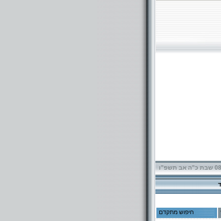
תשפ"ו
חיפוש מתקדם