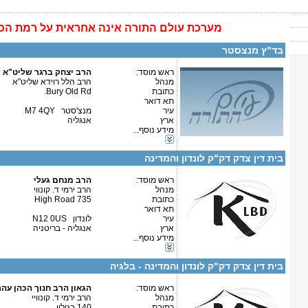
מערכת
עולם התורה
אינה
אחראית על רמת הכ
פרטים נוספים:
טלפון 1:
טלפון 2:
בד"ץ מנצסטר
פקס
מספר עמותה:
איש קשר:
ראש מוסד:
הרב יצחק ברגר שליט"א
מנהל
הרב הלל רוידא שליט"א
כתובת
Bury Old Rd.
תא דואר
עיר
מנצ'סטר M7 4QY
ארץ
אנגליה
מידע נוסף...
קטגוריות:
פרטים נוספים:
טלפון 1:
אירופה-בריטניה
טלפון 2:
בית דין צדק דק"ק לונדון והמדינה
פקס
מספר עמותה:
איש קשר:
ראש מוסד:
הרב מנחם געלי
מנהל
הרב ירמי ד. קונווי
כתובת
735 High Road
תא דואר
עיר
לונדון N12 0US
ארץ
אנגליה - בריטניה
מידע נוסף...
פרטים נוספים:
טלפון 1:
קטגוריות:
טלפון 2:
אירופה-בריטניה
פקס
בית דין צדק דק"ק לונדון והמדינה - בלגיה
מספר עמותה:
איש קשר:
ראש מוסד:
הגאון הרב חנוך הכהן עה
מנהל
הרב ירמי ד. קונוויי
כתובת
140 בגיליי