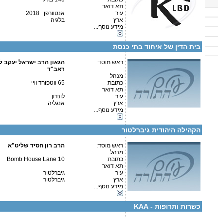
תא דואר
עיר
אנטוורפן 2018
ארץ
בלגיה
קטגוריות:
מידע נוסף...
אירופה-בלגיה
אירופה-בריטניה
פרטים נוספים:
טלפון 1:
בית הדין של איחוד בתי כנסת
טלפון 2:
פקס
ראש מוסד:
מספר עמותה:
הגאון הרב ישראל יעקב ל
איש קשר:
ראב"ד
מנהל
כתובת
65 ווטפורד וויי
תא דואר
עיר
לונדון
ארץ
אנגליה
מידע נוסף...
קטגוריות:
פרטים נוספים:
טלפון 1:
אירופה-בריטניה
טלפון 2:
הקהילה היהודית גיברלטור
פקס
מספר עמותה:
איש קשר:
ראש מוסד:
הרב רון חסיד שליט"א
מנהל
כתובת
10 Bomb House Lane
תא דואר
עיר
גיברלטור
ארץ
גיברלטור
מידע נוסף...
קטגוריות:
פרטים נוספים:
טלפון 1:
אירופה-בריטניה
טלפון 2:
כשרות ותרופות - KAA
פקס
מספר עמותה: