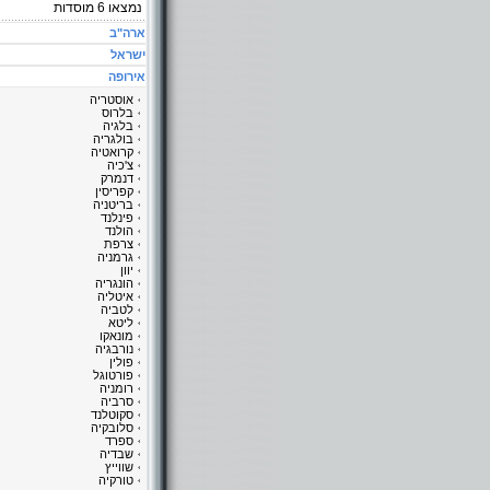
נמצאו
6
מוסדות
ארה"ב
ישראל
אירופה
אוסטריה
בלרוס
בלגיה
בולגריה
קרואטיה
צ'כיה
דנמרק
קפריסין
בריטניה
פינלנד
הולנד
צרפת
גרמניה
יוון
הונגריה
איטליה
לטביה
ליטא
מונאקו
נורבגיה
פולין
פורטוגל
רומניה
סרביה
סקוטלנד
סלובקיה
ספרד
שבדיה
שווייץ
טורקיה