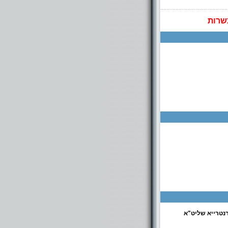
שרות
רנטרייא שליט"א