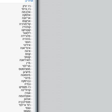
ארה"ב
ניו יורק
ניו ג'רסי
אלבמה
אלסקה
אריזונה
ארקנסו
קליפורניה
קולורדו
קונטיקט
דלאוור
פלורידה
ג'ורג'יה
הוואי
אילינוי
אינדיאנה
איווה
קנזס
קנטקי
לואיזיאנה
מיין
מרילנד
מסצ'וסטס
מישיגן
מינסוטה
מיזורי
נברסקה
נבדה
ניו מקסיקו
קרוליינה
אוהיו
אוקלהומה
אורגון
פנסילבניה
רוד איילנד
טנסי
טקסס