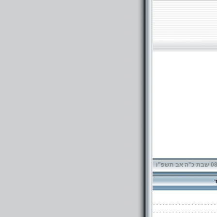
תשפ"ו