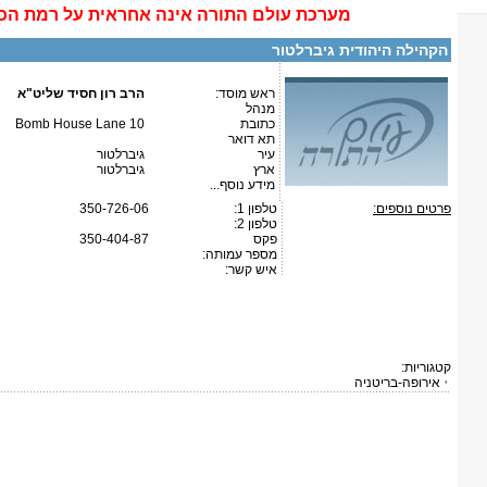
מערכת
עולם התורה
אינה
אחראית על רמת הכ
הקהילה היהודית גיברלטור
ראש מוסד:
הרב רון חסיד שליט"א
מנהל
כתובת
10 Bomb House Lane
תא דואר
עיר
גיברלטור
ארץ
גיברלטור
מידע נוסף...
פרטים נוספים:
טלפון 1:
350-726-06
טלפון 2:
פקס
350-404-87
מספר עמותה:
איש קשר:
קטגוריות:
אירופה-בריטניה