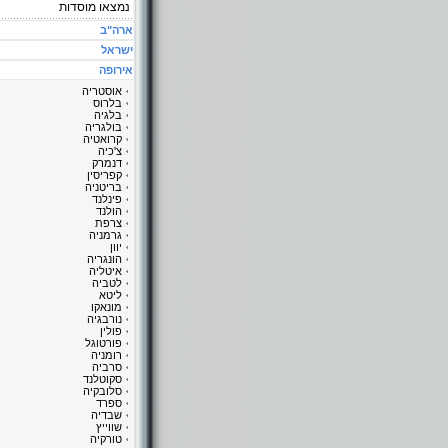
נמצאו
מוסדות
ארה"ב
ישראל
אירופה
אוסטריה
בלרוס
בלגיה
בולגריה
קרואטיה
צ'כיה
דנמרק
קפריסין
בריטניה
פינלנד
הולנד
צרפת
גרמניה
יוון
הונגריה
איטליה
לטביה
ליטא
מונאקו
נורבגיה
פולין
פורטוגל
רומניה
סרביה
סקוטלנד
סלובקיה
ספרד
שבדיה
שווייץ
טורקיה