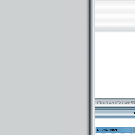
תשפ"ו
חיפוש מתקדם