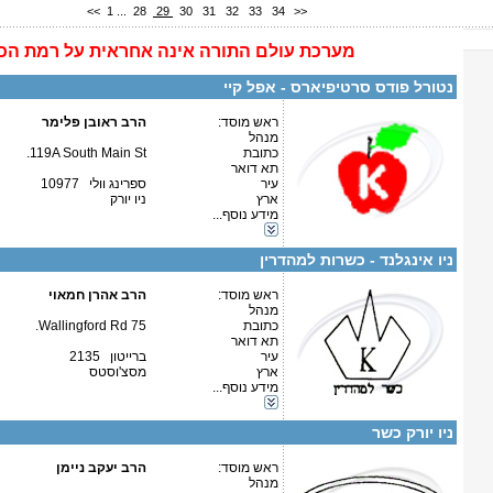
<<
1
...
28
29
30
31
32
33
34
>>
מערכת
עולם התורה
אינה
אחראית על רמת הכ
פרטים נוספים:
טלפון 1:
טלפון 2:
נטורל פודס סרטיפיארס - אפל קיי
פקס
מספר עמותה:
איש קשר:
ראש מוסד:
הרב ראובן פלימר
מנהל
כתובת
119A South Main St.
תא דואר
עיר
ספרינג וולי 10977
ארץ
ניו יורק
מידע נוסף...
קטגוריות:
פרטים נוספים:
טלפון 1:
ארה"ב-ניו יורק
טלפון 2:
ניו אינגלנד - כשרות למהדרין
פקס
מספר עמותה:
איש קשר:
ראש מוסד:
הרב אהרן חמאוי
מנהל
כתובת
75 Wallingford Rd.
תא דואר
עיר
ברייטון 2135
ארץ
מסצ'וסטס
מידע נוסף...
קטגוריות:
פרטים נוספים:
טלפון 1:
ארה"ב-מסצ'וסטס
טלפון 2:
ניו יורק כשר
פקס
מספר עמותה:
איש קשר:
ראש מוסד:
הרב יעקב ניימן
מנהל