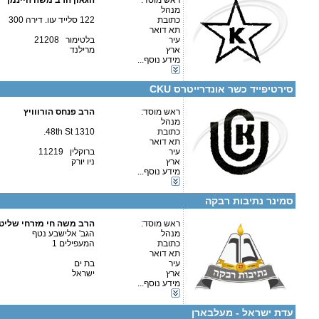
איש קשר:
ראש מוסד:
הגאון הרב משה היינמן
מנהל
כתובת
122 סלייד עוו. דירה 300
תא דואר
עיר
בלטימור 21208
ארץ
מרילנד
מידע נוסף...
קטגוריות:
פרטים נוספים:
טלפון 1:
ארה"ב-מרילנד
טלפון 2:
סירטיפייד כשר אונדרייטרס CKU
פקס
מספר עמותה:
איש קשר:
ראש מוסד:
הרב פנחס הורווויץ
מנהל
כתובת
1310 48th St.
תא דואר
עיר
ברוקלין 11219
ארץ
ניו יורק
מידע נוסף...
פרטים נוספים:
טלפון 1:
קטגוריות:
טלפון 2:
ארה"ב-ניו יורק
פקס
סמינר נתיבות רבקה
מספר עמותה:
580229102
איש קשר:
מלול שרה
ראש מוסד:
הרב משה חי מזרחי שליט
מנהל
הגב' אלישבע נטף
כתובת
המעפילים 1
תא דואר
עיר
בת ים
ארץ
ישראל
קטגוריות:
מידע נוסף...
בתי ספר וסמינרים-סמינר
פרטים נוספים:
טלפון 1:
ישראל-ישראל
טלפון 2:
עדת ישראל - מעלבארן
פקס