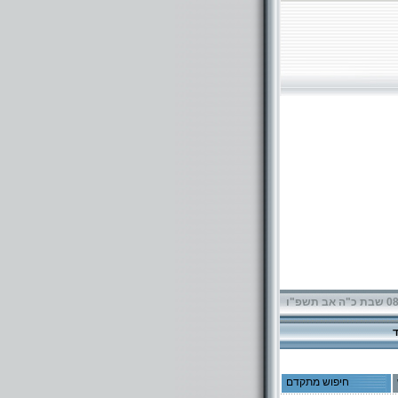
תשפ"ו
חיפוש מתקדם