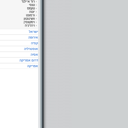
רוד איילנד
טנסי
טקסס
יוטה
ורמונט
וושינגטון
ויסקונסין
וירג'יניה
ישראל
אירופה
קנדה
אוסטרליה
אסיה
דרום אמריקה
אפריקה