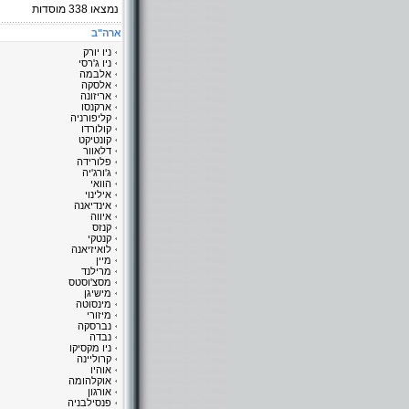
נמצאו
338
מוסדות
ארה"ב
ניו יורק
ניו ג'רסי
אלבמה
אלסקה
אריזונה
ארקנסו
קליפורניה
קולורדו
קונטיקט
דלאוור
פלורידה
ג'ורג'יה
הוואי
אילינוי
אינדיאנה
איווה
קנזס
קנטקי
לואיזיאנה
מיין
מרילנד
מסצ'וסטס
מישיגן
מינסוטה
מיזורי
נברסקה
נבדה
ניו מקסיקו
קרוליינה
אוהיו
אוקלהומה
אורגון
פנסילבניה