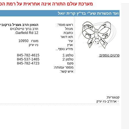
מערכת
עולם התורה
אינה
אחראית על רמת הכ
ועד הכשרות שע"י בד"ץ קרית יואל
ראש מוסד:
הגאון הרב געציל ברקובי
מנהל
הרב ברוך טייטלבוים
כתובת
12 Garfield Rd.
תא דואר
עיר
מונרו 10950
ארץ
ניו יורק
מידע נוסף...
פרטים נוספים:
טלפון 1:
845-782-4615
טלפון 2:
845-537-1465
פקס
845-782-4723
מספר עמותה:
איש קשר:
קטגוריות:
ארה"ב-ניו יורק