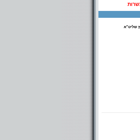
שרות
ץ שליט"א