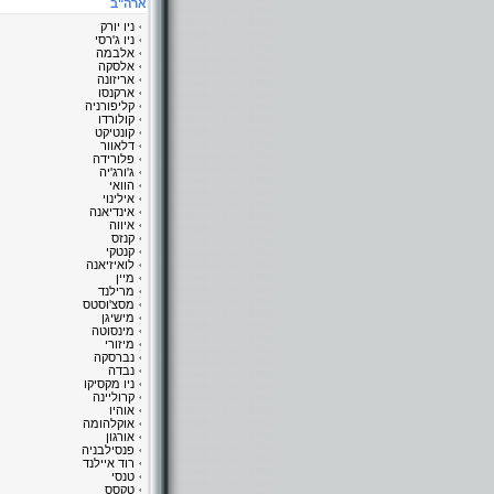
ארה"ב
ניו יורק
ניו ג'רסי
אלבמה
אלסקה
אריזונה
ארקנסו
קליפורניה
קולורדו
קונטיקט
דלאוור
פלורידה
ג'ורג'יה
הוואי
אילינוי
אינדיאנה
איווה
קנזס
קנטקי
לואיזיאנה
מיין
מרילנד
מסצ'וסטס
מישיגן
מינסוטה
מיזורי
נברסקה
נבדה
ניו מקסיקו
קרוליינה
אוהיו
אוקלהומה
אורגון
פנסילבניה
רוד איילנד
טנסי
טקסס