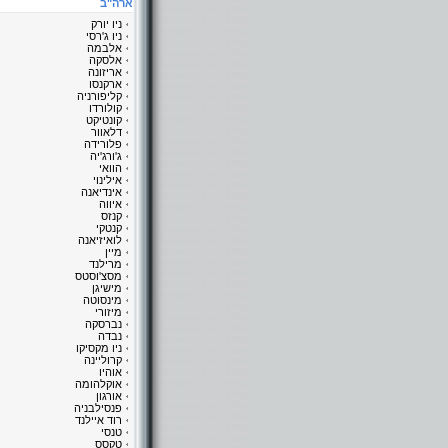
ארה"ב
ניו יורק
ניו ג'רסי
אלבמה
אלסקה
אריזונה
ארקנסו
קליפורניה
קולורדו
קונטיקט
דלאוור
פלורידה
ג'ורג'יה
הוואי
אילינוי
אינדיאנה
איווה
קנזס
קנטקי
לואיזיאנה
מיין
מרילנד
מסצ'וסטס
מישיגן
מינסוטה
מיזורי
נברסקה
נבדה
ניו מקסיקו
קרוליינה
אוהיו
אוקלהומה
אורגון
פנסילבניה
רוד איילנד
טנסי
טקסס