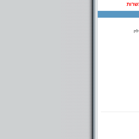
שרות
וין