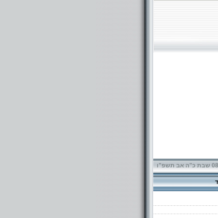
תשפ"ו