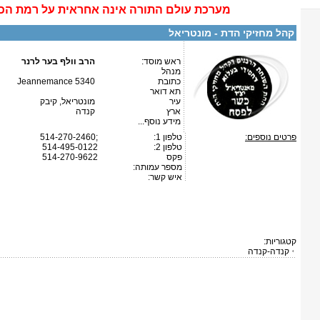
מערכת
עולם התורה
אינה
אחראית על רמת הכ
קהל מחזיקי הדת - מונטריאל
ראש מוסד:
הרב וולף בער לרנר
מנהל
כתובת
5340 Jeannemance
תא דואר
עיר
מונטריאל, קיבק
ארץ
קנדה
מידע נוסף...
פרטים נוספים:
טלפון 1:
514-270-2460;
טלפון 2:
514-495-0122
פקס
514-270-9622
מספר עמותה:
איש קשר:
קטגוריות:
קנדה-קנדה