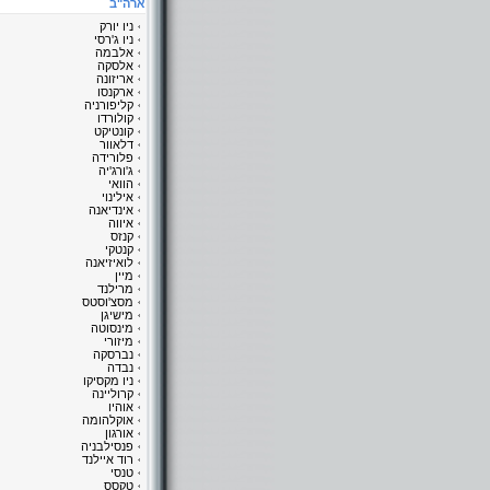
ארה"ב
ניו יורק
ניו ג'רסי
אלבמה
אלסקה
אריזונה
ארקנסו
קליפורניה
קולורדו
קונטיקט
דלאוור
פלורידה
ג'ורג'יה
הוואי
אילינוי
אינדיאנה
איווה
קנזס
קנטקי
לואיזיאנה
מיין
מרילנד
מסצ'וסטס
מישיגן
מינסוטה
מיזורי
נברסקה
נבדה
ניו מקסיקו
קרוליינה
אוהיו
אוקלהומה
אורגון
פנסילבניה
רוד איילנד
טנסי
טקסס