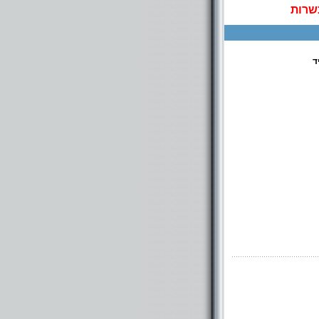
שרות
ד