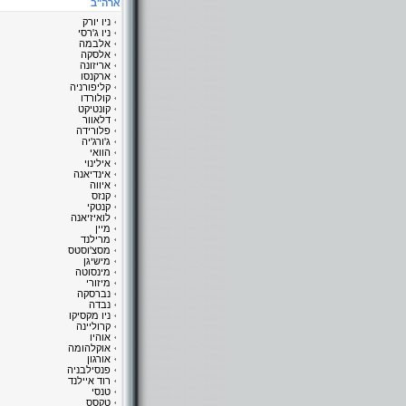
ארה"ב
ניו יורק
ניו ג'רסי
אלבמה
אלסקה
אריזונה
ארקנסו
קליפורניה
קולורדו
קונטיקט
דלאוור
פלורידה
ג'ורג'יה
הוואי
אילינוי
אינדיאנה
איווה
קנזס
קנטקי
לואיזיאנה
מיין
מרילנד
מסצ'וסטס
מישיגן
מינסוטה
מיזורי
נברסקה
נבדה
ניו מקסיקו
קרוליינה
אוהיו
אוקלהומה
אורגון
פנסילבניה
רוד איילנד
טנסי
טקסס