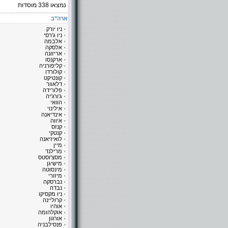
נמצאו
338
מוסדות
ארה"ב
ניו יורק
ניו ג'רסי
אלבמה
אלסקה
אריזונה
ארקנסו
קליפורניה
קולורדו
קונטיקט
דלאוור
פלורידה
ג'ורג'יה
הוואי
אילינוי
אינדיאנה
איווה
קנזס
קנטקי
לואיזיאנה
מיין
מרילנד
מסצ'וסטס
מישיגן
מינסוטה
מיזורי
נברסקה
נבדה
ניו מקסיקו
קרוליינה
אוהיו
אוקלהומה
אורגון
פנסילבניה