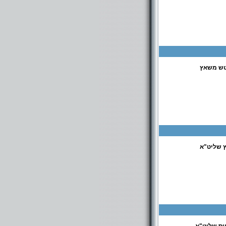
יטש משאץ
ץ שליט"א