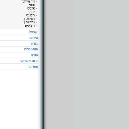
רוד איילנד
טנסי
טקסס
יוטה
ורמונט
וושינגטון
ויסקונסין
וירג'יניה
ישראל
אירופה
קנדה
אוסטרליה
אסיה
דרום אמריקה
אפריקה