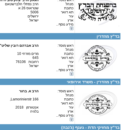
ראש מוסד:
הגאון הרב יצחק טוביה וו
מנהל
הרב נפתלי הלברשטאם
כתובת
שטראוס 26 א
»
חלב ישראל
תא דואר
5006
מקפידים על חומרה זו
עיר
ירושלים
ארץ
ישראל
מידע נוסף...
קטגוריות:
פרטים נוספים:
טלפון 1:
ישראל-ישראל
טלפון 2:
בד"ץ מהדרין
פקס
מספר עמותה:
איש קשר:
ראש מוסד:
הרב אברהם רובין שליט"
מנהל
כתובת
מרים מזרחי 10
תא דואר
645
עיר
רחובות 76106
ארץ
ישראל
מידע נוסף...
קטגוריות:
פרטים נוספים:
טלפון 1:
ישראל-ישראל
טלפון 2:
בד"ץ מהדרין - משרד אירופאי
פקס
מספר עמותה:
איש קשר:
ראש מוסד:
הרב א. ברגר
מנהל
כתובת
Lamorinierstr 166,
תא דואר
עיר
אנטוורפן 2018
ארץ
בלגיה
מידע נוסף...
קטגוריות:
פרטים נוספים:
טלפון 1:
אירופה-בלגיה
טלפון 2:
בד"ץ מחזיקי הדת - גענף (ג'נבה)
פקס