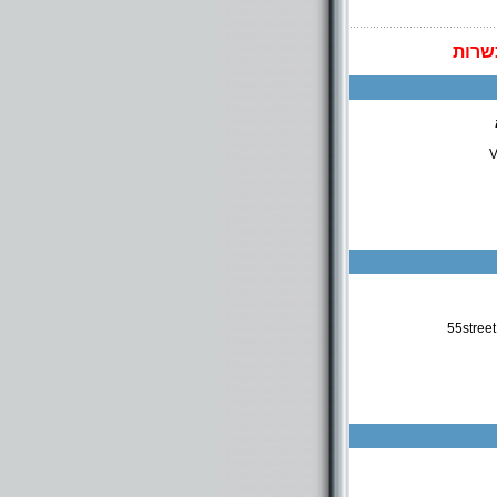
שרות
V
55stree