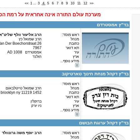
<<
1
...
3
4
5
6
7
8
9
10
11
12
>>
מערכת
עולם התורה
אינה
אחראית על רמת הכ
פרטים נוספים:
טלפון 1:
טלפון 2:
בד"ץ אמסטרדם
פקס
מספר עמותה:
איש קשר:
ראש מוסד:
הרב אליעזר וולף שליט"א
מנהל
הרב שמואל כץ
כתובת
an Der Boechorstraat 26
תא דואר
7967
עיר
אמסטרדם 1008 AD
ארץ
הולנד
מידע נוסף...
קטגוריות:
פרטים נוספים:
טלפון 1:
אירופה-הולנד
טלפון 2:
בד"ץ דקהל מנחת חינוך טארטיקוב
פקס
מספר עמותה:
איש קשר:
ראש מוסד:
מנהל
הרב שמואל טייטלבאום
כתובת
t brooklyn ny 11219 1452
תא דואר
עיר
ברוקלין
ארץ
ניו יורק
מידע נוסף...
קטגוריות:
פרטים נוספים:
טלפון 1:
ארה"ב-ניו יורק
טלפון 2:
בד"ץ דקהל ערוגת הבושם
פקס
מספר עמותה:
איש קשר:
ראש מוסד:
הרב יוסף משה גרונוולד
מנהל