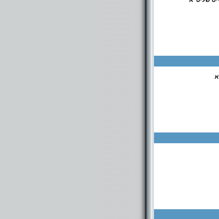
ייס שליט"א
א