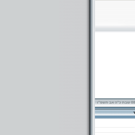
תשפ"ו