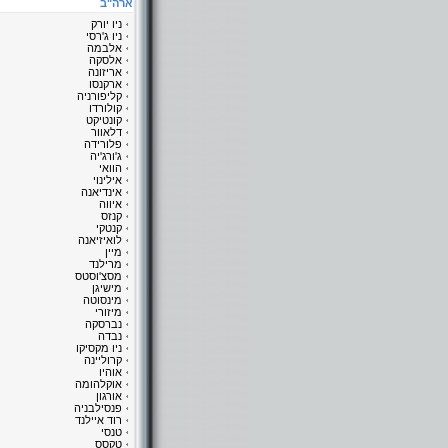
ארה"ב
ניו יורק
ניו ג'רסי
אלבמה
אלסקה
אריזונה
ארקנסו
קליפורניה
קולורדו
קונטיקט
דלאוור
פלורידה
ג'ורג'יה
הוואי
אילינוי
אינדיאנה
איווה
קנזס
קנטקי
לואיזיאנה
מיין
מרילנד
מסצ'וסטס
מישיגן
מינסוטה
מיזורי
נברסקה
נבדה
ניו מקסיקו
קרוליינה
אוהיו
אוקלהומה
אורגון
פנסילבניה
רוד איילנד
טנסי
טקסס