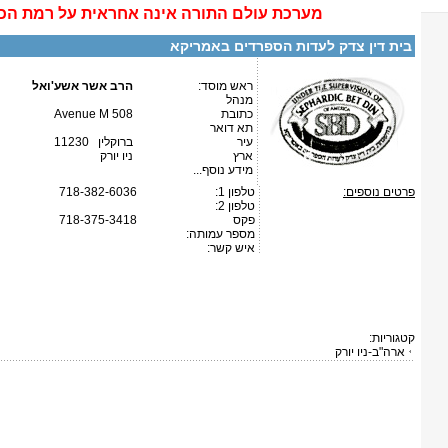
מערכת
עולם התורה
אינה
אחראית על רמת הכ
בית דין צדק לעדות הספרדים באמריקא
ראש מוסד:
הרב אשר אשע'ואל
מנהל
כתובת
508 Avenue M
תא דואר
עיר
ברוקלין 11230
ארץ
ניו יורק
מידע נוסף...
פרטים נוספים:
טלפון 1:
718-382-6036
טלפון 2:
פקס
718-375-3418
מספר עמותה:
איש קשר:
קטגוריות:
ארה"ב-ניו יורק