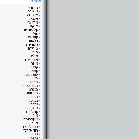
ארה"ב
ניו יורק
ניו ג'רסי
אלבמה
אלסקה
אריזונה
ארקנסו
קליפורניה
קולורדו
קונטיקט
דלאוור
פלורידה
ג'ורג'יה
הוואי
אילינוי
אינדיאנה
איווה
קנזס
קנטקי
לואיזיאנה
מיין
מרילנד
מסצ'וסטס
מישיגן
מינסוטה
מיזורי
נברסקה
נבדה
ניו מקסיקו
קרוליינה
אוהיו
אוקלהומה
אורגון
פנסילבניה
רוד איילנד
טנסי
טקסס