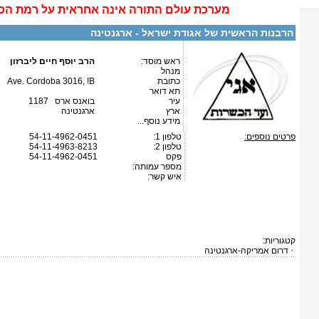
מערכת
עולם התורה
אינה
אחראית על רמת הכ
הרבנות הראשית של אגודת ישראל - ארגנטינה
ראש מוסד:
הרב יוסף חיים ליברזון
מנהל
כתובת
Ave. Cordoba 3016, !B
תא דואר
עיר
בואנס ארס 1187
ארץ
ארגנטינה
מידע נוסף...
פרטים נוספים:
טלפון 1:
54-11-4962-0451
טלפון 2:
54-11-4963-8213
פקס
54-11-4962-0451
מספר עמותה:
איש קשר:
קטגוריות:
דרום אמריקה-ארגנטינה