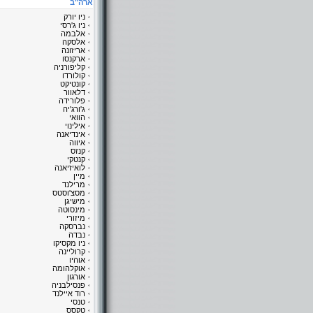
ארה"ב
ניו יורק
ניו ג'רסי
אלבמה
אלסקה
אריזונה
ארקנסו
קליפורניה
קולורדו
קונטיקט
דלאוור
פלורידה
ג'ורג'יה
הוואי
אילינוי
אינדיאנה
איווה
קנזס
קנטקי
לואיזיאנה
מיין
מרילנד
מסצ'וסטס
מישיגן
מינסוטה
מיזורי
נברסקה
נבדה
ניו מקסיקו
קרוליינה
אוהיו
אוקלהומה
אורגון
פנסילבניה
רוד איילנד
טנסי
טקסס